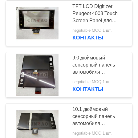
TFT LCD Digitizer
Peugeot 4008 Touch
107
Screen Panel для
автомобиля GPS
negotiable MOQ:1 шт.
Экран касания TFT
навигация замена
КОНТАКТЫ
9.0 дюймовый
сенсорный панель
автомобиля
TM090JVKQ01-00
226
negotiable MOQ:1 шт.
Honda Civic CRV LCD
КОНТАКТЫ
Digitizer GPS
TFT ЖК-экран
навигационная замена
10.1 дюймовый
сенсорный панель
автомобиля
TM101JVKP05-00
negotiable MOQ:1 шт.
Honda Civic CRV LCD