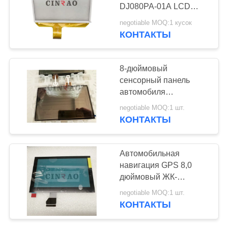
КАРТА
DJ080PA-01A LCD
САЙТА
Digitizer Screen
negotiable MOQ:1 кусок
DJ080PA-01B
КОНТАКТЫ
196
PRIVACY
Экран ГПС ЛКД
POLICY
8-дюймовый
сенсорный панель
автомобиля
LTA080B2J2F 4-
negotiable MOQ:1 шт.
прикольный дисплей с
КОНТАКТЫ
цифровым экраном
для Nissan GPS-
144
навигации
Автомобильная
Агрегат дисплея
навигация GPS 8,0
дюймовый ЖК-
LCD
дигитатор
negotiable MOQ:1 шт.
LAM080G025C Peugeot
КОНТАКТЫ
Citroen C4 сенсорный
экран панель