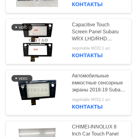
ПУТЕШЕСТВИЕ
GPS навигация замена
КОНТАКТЫ
ФАБРИКИ
Capacitive Touch
34
ПРОВЕРКА
Screen Panel Subaru
Автомобильный
WRX LHD/RHD
КАЧЕСТВА
Vehicles Car LCD
дисплей ЛКД
negotiable MOQ:1 шт.
Digitizer
КОНТАКТЫ
СВЯЖИТЕСЬ
МЫ
Автомобильные
емкостные сенсорные
НОВОСТИ
экраны 2018-19 Subaru
186
Outback Автомобили
negotiable MOQ:1 шт.
Автомобильные ЖК-
КОНТАКТЫ
СПРОСИТЕ
ЖК экран
дисплеи для навигации
ЦИТАТУ
GPS
CHIMEI-INNOLUX 8
Inch Car Touch Panel