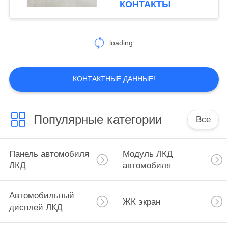
КОНТАКТЫ
Digitizer GPS
38
навигационная замена
Автомобильный
loading...
ПКБ
КОНТАКТНЫЕ ДАННЫЕ!
Популярные категории
Все
50
модуль lcd tft
Панель автомобиля
Модуль ЛКД
ЛКД
автомобиля
Автомобильный
ЖК экран
дисплей ЛКД