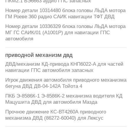
ПКМ2.1 БЭ6663 аудио ГПС запасных
Номер детали 10314480 блока головы ЛЬДА мотора
ГМ Роеве 360 радио САИК навигации ТФТ ДВД
Номер детали 10336329 блока головы ЛЬДА мотора
МГ ГС САИК/01 (А1001Р) для навигации ГПС
автомобиля
приводной механизм двд
ДВД/механизм КД-привода КНП6022-А для частей
навигации ГПС автомобиля запасных
Игрок движения автомобиля приводного механизма
бегуна ДВД ДВ-04-142А Тойота 4
ПКБ Э-8586К-1 Э-8586К-2 механизма водителя КД
Мацушита ДВД для автомобиля Мазда
Прочное движение КС-ВТ4260А приводного
механизма ДВД (86272-60040) для Лексус