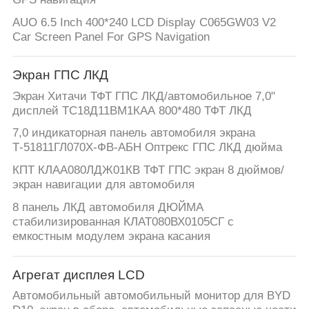
AUO 6.5 Inch 400*240 LCD Display C065GW03 V2
Car Screen Panel For GPS Navigation
Экран ГПС ЛКД
Экран Хитачи ТФТ ГПС ЛКД/автомобильное 7,0"
дисплей ТС18Д11ВМ1КАА 800*480 ТФТ ЛКД
7,0 индикаторная панель автомобиля экрана
Т-51811ГЛ070Х-ФВ-АБН Оптрекс ГПС ЛКД дюйма
КПТ КЛАА080ЛДЖ01КВ ТФТ ГПС экран 8 дюймов/
экран навигации для автомобиля
8 панель ЛКД автомобиля ДЮЙМА
стабилизированная КЛАТ080ВХ0105СГ с
емкостным модулем экрана касания
Агрегат дисплея LCD
Автомобильный автомобильный монитор для BYD