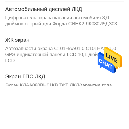
Автомобильный дисплей ЛКД
Цифрователь экрана касания автомобиля 8,0
дюймов острый для Форда СИНК2 ЛК080И5ДЗ03
ЖК экран
Автозапчасти экрана C101HAA01.0 C101HAX01.0
GPS индикаторной панели LCD 10,1 дюймов/AUO
LCD
Экран ГПС ЛКД
Экран КЛАА080ВН01КВ ТФТ ЛКД/гарантия года
автомобильного дисплея ЛКД полу-
Агрегат дисплея LCD
Mercedes-Benz A204 820 57 97 LCD дисплей VDO
A2C53344420 Автомобильный экран GPS навигация