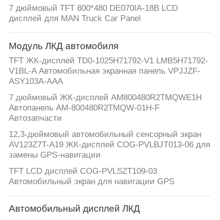
ПУТЕШЕСТВИЕ
7 дюймовый TFT 800*480 DE070IA-18B LCD
ФАБРИКИ
дисплей для MAN Truck Car Panel
Модуль ЛКД автомобиля
ПРОВЕРКА
TFT ЖК-дисплей TD0-1025H71792-V1 LMB5H71792-
КАЧЕСТВА
V1BL-A Автомобильная экранная панель VPJJZF-
ASY103A-AAA
СВЯЖИТЕСЬ
7 дюймовый ЖК-дисплей AM800480R2TMQWE1H
Автопанель AM-800480R2TMQW-01H-F
МЫ
Автозапчасти
12,3-дюймовый автомобильный сенсорный экран
НОВОСТИ
AV123Z7T-A19 ЖК-дисплей COG-PVLBJT013-06 для
замены GPS-навигации
TFT LCD дисплей COG-PVLSZT109-03
СПРОСИТЕ
Автомобильный экран для навигации GPS
ЦИТАТУ
Автомобильный дисплей ЛКД