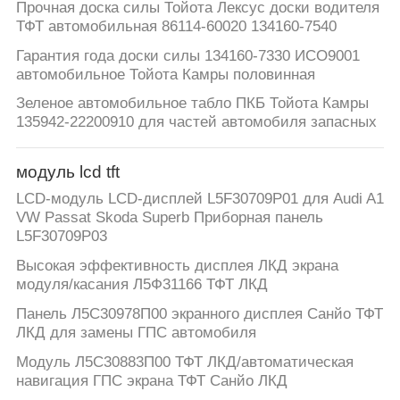
Прочная доска силы Тойота Лексус доски водителя
ТФТ автомобильная 86114-60020 134160-7540
Гарантия года доски силы 134160-7330 ИСО9001
автомобильное Тойота Камры половинная
Зеленое автомобильное табло ПКБ Тойота Камры
135942-22200910 для частей автомобиля запасных
модуль lcd tft
LCD-модуль LCD-дисплей L5F30709P01 для Audi A1
VW Passat Skoda Superb Приборная панель
L5F30709P03
Высокая эффективность дисплея ЛКД экрана
модуля/касания Л5Ф31166 ТФТ ЛКД
Панель Л5С30978П00 экранного дисплея Санйо ТФТ
ЛКД для замены ГПС автомобиля
Модуль Л5С30883П00 ТФТ ЛКД/автоматическая
навигация ГПС экрана ТФТ Санйо ЛКД