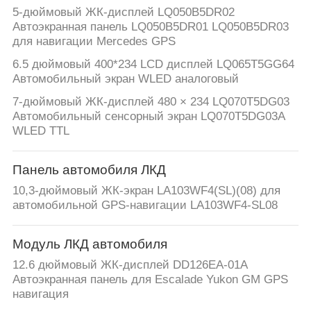
5-дюймовый ЖК-дисплей LQ050B5DR02
Автоэкранная панель LQ050B5DR01 LQ050B5DR03
для навигации Mercedes GPS
6.5 дюймовый 400*234 LCD дисплей LQ065T5GG64
Автомобильный экран WLED аналоговый
7-дюймовый ЖК-дисплей 480 × 234 LQ070T5DG03
Автомобильный сенсорный экран LQ070T5DG03A
WLED TTL
Панель автомобиля ЛКД
10,3-дюймовый ЖК-экран LA103WF4(SL)(08) для
автомобильной GPS-навигации LA103WF4-SL08
Модуль ЛКД автомобиля
12.6 дюймовый ЖК-дисплей DD126EA-01A
Автоэкранная панель для Escalade Yukon GM GPS
навигация