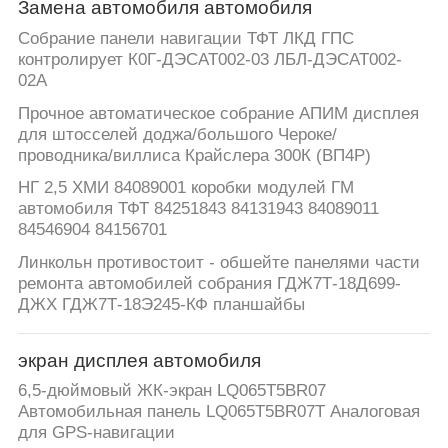
Замена автомобиля автомобиля
Собрание панели навигации ТФТ ЛКД ГПС
контролирует К0Г-ДЭСАТ002-03 ЛБЛ-ДЭСАТ002-
02А
Прочное автоматическое собрание АПИМ дисплея
для штосселей доджа/большого Чероке/
проводника/виллиса Крайслера 300К (ВП4Р)
НГ 2,5 ХМИ 84089001 коробки модулей ГМ
автомобиля ТФТ 84251843 84131943 84089011
84546904 84156701
Линкольн противостоит - обшейте панелями части
ремонта автомобилей собрания ГДЖ7Т-18Д699-
ДЖХ ГДЖ7Т-18Э245-КФ планшайбы
экран дисплея автомобиля
6,5-дюймовый ЖК-экран LQ065T5BR07
Автомобильная панель LQ065T5BR07T Аналоговая
для GPS-навигации