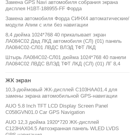
КАРТА
Замена GPS Navi автомобиля собрания экрана
дисплея H1BT-188955-FF Форда
САЙТА
Замена автомобиля Форда СИНХ4 автоматические/
модули Апим с или без навигации
PRIVACY
8,4 дюйма 1024*768 40 прикалывает экран
POLICY
ЛА084С02 Двд ЛКД автомобиля (СЛ) (01) панель
ЛА084С02-СЛ01 ЛВДС ВЛЭД ТФТ ЛКД
Штырь ЛА084С02-СЛ01 дюйма 1024*768 40 панели
ЛА084С02 ЛВДС ВЛЭД ТФТ ЛКД (СЛ) (01) ЛГ 8,4
ЖК экран
10,3-дюймовый ЖК-дисплей C103HAA01.4 для
замены экрана автомобильной GPS-навигации
AUO 5.8 Inch TFT LCD Display Screen Panel
C058GVN01.0 Car GPS Navigation
AUO 12,3 дюйма 1920*720 ЖК-дисплей
C123HAX04.5 Автоэкранная панель WLED LVDS
GPS навигация