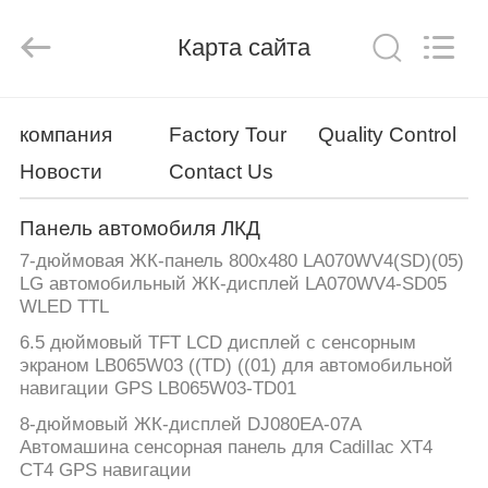
Technology
Co.,
Ltd..
Карта сайта
All
Rights
Reserved.
Developed
by
ДОМ
ECER
компания
Factory Tour
Quality Control
Новости
Contact Us
ПРОДУКТЫ
Панель автомобиля ЛКД
VR
7-дюймовая ЖК-панель 800x480 LA070WV4(SD)(05)
-
LG автомобильный ЖК-дисплей LA070WV4-SD05
WLED TTL
ШОУ
6.5 дюймовый TFT LCD дисплей с сенсорным
экраном LB065W03 ((TD) ((01) для автомобильной
О
навигации GPS LB065W03-TD01
НАС
8-дюймовый ЖК-дисплей DJ080EA-07A
Автомашина сенсорная панель для Cadillac XT4
CT4 GPS навигации