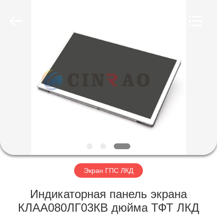
Copyright
©
2019
-
2025
Guangzhou
Mingyi
Optoelectronics
ДОМ
Technology
Co.,
Ltd..
All
Rights
ПРОДУКТЫ
Reserved.
Developed
by
ECER
VR
-
ШОУ
О
Экран ГПС ЛКД
НАС
Индикаторная панель экрана
КЛАА080ЛГ03КВ дюйма ТФТ ЛКД