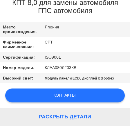
ПУТЕШЕСТВИЕ
КПТ 8,0 для замены автомобиля
ГПС автомобиля
ФАБРИКИ
Место
Япония
ПРОВЕРКА
происхождения:
КАЧЕСТВА
Фирменное
CPT
наименование:
СВЯЖИТЕСЬ
Сертификация:
ISO9001
МЫ
Номер модели:
КЛАА080ЛГ03КВ
Высокий свет:
,
Модуль панели LCD
дисплей lcd optrex
НОВОСТИ
КОНТАКТЫ!
СПРОСИТЕ
ЦИТАТУ
РАСКРЫТЬ ДЕТАЛИ