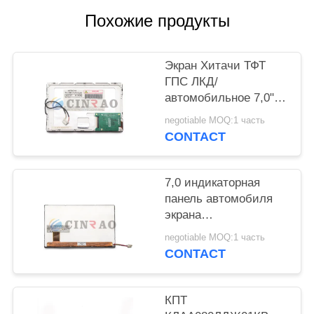
КАРТА
Похожие продукты
САЙТА
Экран Хитачи ТФТ
PRIVACY
ГПС ЛКД/
POLICY
автомобильное 7,0"
дисплей
negotiable MOQ:1 часть
ТС18Д11ВМ1КАА
CONTACT
800*480 ТФТ ЛКД
7,0 индикаторная
панель автомобиля
экрана
Т-51811ГЛ070Х-ФВ-
negotiable MOQ:1 часть
АБН Оптрекс ГПС
CONTACT
ЛКД дюйма
КПТ