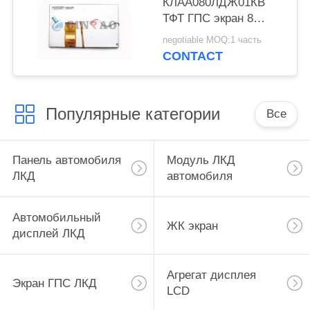
КЛАА080ЛДЖ01КВ
ТФТ ГПС экран 8
дюймов/экран
negotiable MOQ:1 часть
навигации для
CONTACT
автомобиля
Популярные категории
Все
Панель автомобиля
Модуль ЛКД
ЛКД
автомобиля
Автомобильный
ЖК экран
дисплей ЛКД
Агрегат дисплея
Экран ГПС ЛКД
LCD